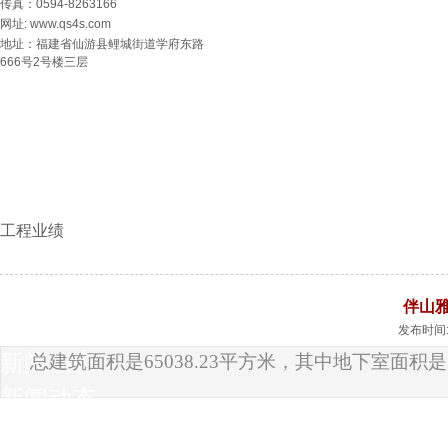
传真：
0594-8263166
网址:
www.qs4s.com
地址：
福建省仙游县鲤城街道学府东路
666号2号楼三层
项目工程
工程业绩
工程业绩
工程业绩
工程业绩
工程业绩
工程业绩
伴山雅
新闻动态
发布时间: 2
新闻动态
总建筑面积是
65038.23
平方米，其中地下室面积是
新闻动态