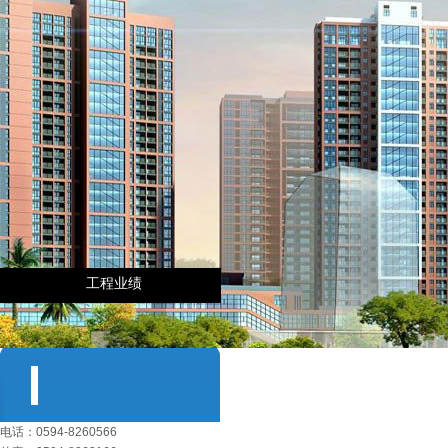
工程业绩
工程业绩
工程业绩
电话：
0594-8260566