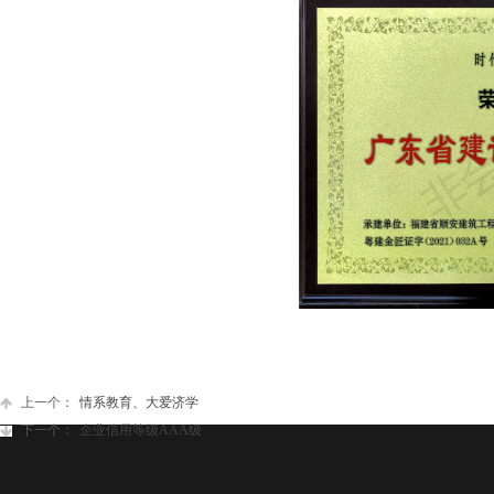
上一个：
情系教育、大爱济学
下一个：
企业信用等级AAA级