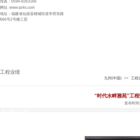
传真：
0594-8263166
网址:
www.qs4s.com
地址：
福建省仙游县鲤城街道学府东路
666号2号楼三层
项目工程
工程业绩
工程业绩
工程业绩
工程业绩
工程业绩
九州(中国)
>>
工程
工程业绩
“时代水畔雅苑”工
新闻动态
发布时间: 2
新闻动态
新闻动态