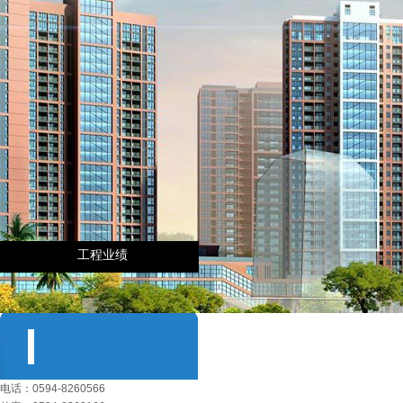
工程业绩
工程业绩
工程业绩
电话：
0594-8260566