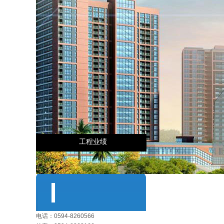
工程业绩
工程业绩
工程业绩
电话：
0594-8260566