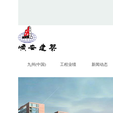
九州(中国)
工程业绩
新闻动态