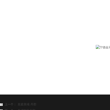
上一个：
皇庭美域·丹郡