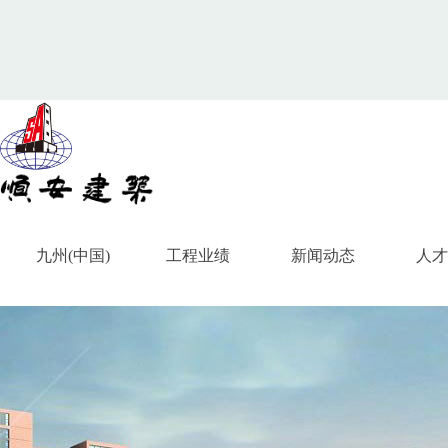
九州(中国)
工程业绩
新闻动态
人才