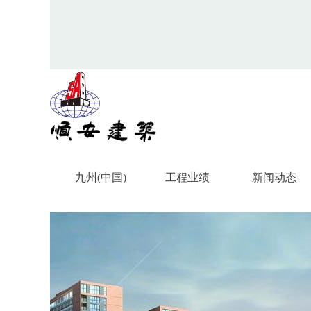
九州(中国)
工程业绩
新闻动态