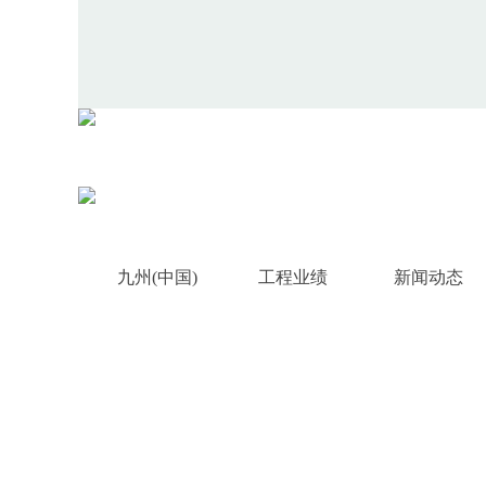
九州(中国)
工程业绩
新闻动态